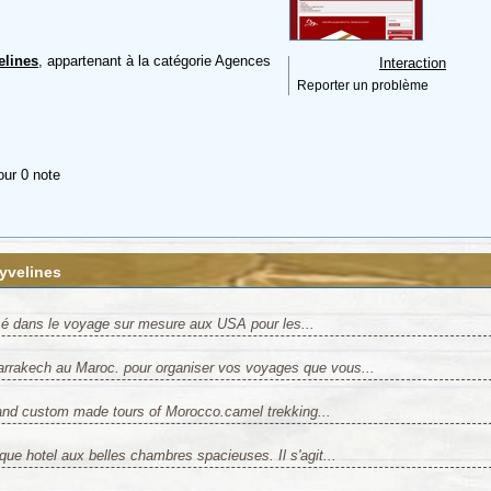
lines
, appartenant à la catégorie
Agences
Interaction
Reporter un problème
our 0 note
yvelines
sé dans le voyage sur mesure aux USA pour les...
rakech au Maroc. pour organiser vos voyages que vous...
 and custom made tours of Morocco.camel trekking...
que hotel aux belles chambres spacieuses. Il s'agit...