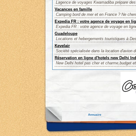
Lagence de voyages Kwamadiba prépare des v
Vacances en famille
Camping bord de mer et en France ? Ne cher
Expedia FR : votre agence de voyage en li
Expedia FR : votre agence de voyage en lign
Guadeloupe
Locations et hebergements touristiques à Des
Kevelair
Société spécialisée dans la location d'avion d
Réservation en ligne d'hotels new Delhi In
New Delhi hotel pas cher et charme,budget et 
Annuaire