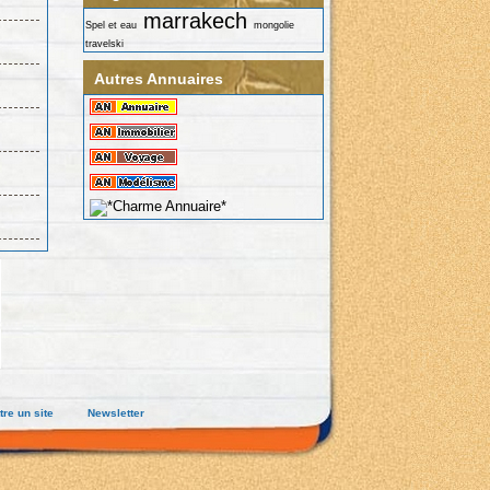
marrakech
Spel et eau
mongolie
travelski
Autres Annuaires
re un site
Newsletter