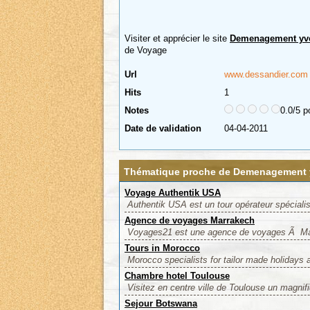
Visiter et apprécier le site
Demenagement yve
de Voyage
Url
www.dessandier.com
Hits
1
Notes
0.0/5 p
Date de validation
04-04-2011
Thématique proche de Demenagement 
Voyage Authentik USA
Authentik USA est un tour opérateur spéciali
Agence de voyages Marrakech
Voyages21 est une agence de voyages Ã Mar
Tours in Morocco
Morocco specialists for tailor made holidays
Chambre hotel Toulouse
Visitez en centre ville de Toulouse un magnifi
Sejour Botswana