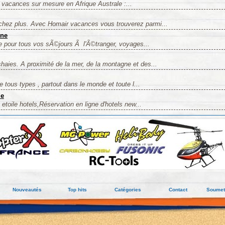
acances sur mesure en Afrique Australe :...
chez plus. Avec Homair vacances vous trouverez parmi...
gne
e pour tous vos sÃ©jours Ã l'Ã©tranger, voyages...
haies. A proximité de la mer, de la montagne et des...
e tous types , partout dans le monde et toute l...
de
etoile hotels,Réservation en ligne d'hotels new...
Nouveautés
Top hits
Catégories
Contact
Soumett