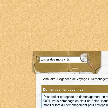
Annuaire
>
Agences de Voyage
>
Demenageme
Demenagement yvelines
Dessandier entreprise de déménagement en rég
9001, vous déménage en Haut de Seine, Haut
mobilier lors du déménagement pour entreprise 